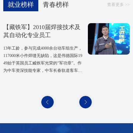
青春榜样
就业榜样
查看更多 >>
【陈元正】2023届电气工程及
【藏铁军】2010届焊接技术及
【牛添】2023届电气工程及其
【李欢】2023届焊接技术与工
【陈鑫磊】2018届机械电子工
【汪超】2018届机器人工程公
【​张胜鹏】2019届机械设计制
【于良】2016届机械设计制造
【林惠强】2023届自动化专业
【杨健】2023届机器人工程专
【王建新】2019届焊接技术与
【闫恒彬】2020届自动化专业
【贾宝瑞】2021届机器人工程
【丁雷】2010届焊接技术及其
【常子龙】2011届自动化专业
【尤燕飞】2014届电气工程及
【范鸿卓】2017届电气工程及
【刘伟奇】2019届自动化专业
【于鑫】2020届机械电子工程
【王传胤】2022届机械设计制
【陈元正】2023届电气工程及
【藏铁军】2010届焊接技术及
其自动化专业员工
其自动化专业员工
自动化专业员工
程专业员工
程专业员工
司机械电子工程专业员工
造及其自动化专业员工
及自动化专业员工
员工
业员工
工程专业员工
员工
专业员工
自动化专业员工
员工
其自动化专业专业员工
其自动化专业员工
员工
专业员工
造及其自动化专业员工
其自动化专业员工
其自动化专业员工
陈元正，伟德国际1949始于英国，2023届电
13年工龄，参与完成4000余台动车组生产，
牛添，伟德国际1949始于英国，2023届电气
李欢，男，中共党员，2023届焊接技术与工
陈鑫磊，2018届毕业生，毕业于伟德国际19
汪超，2018届毕业生，毕业于伟德国际1949
张胜鹏，中共党员，2019届机械设计制造及
于良，伟德国际1949始于英国 2016 届机械
林惠强，中共党员，2023届自动化专业毕业
杨健，2023届机器人工程专业毕业生。该员
乡村振兴是产业、人才、文化、生态、组织
伟德国际1949始于英国作为国内高水平应用
汽车、机器人，大概是每个男孩子都无法抵
丁雷，中共党员，2010届焊接技术及自动化
常子龙，中共党员，智能制造工程法公司20
尤燕飞，中共党员，2014届电气工程及其自
范鸿卓，中共党员，2017届电气工程及其自
刘伟奇，男，汉族，2019届优秀毕业生，现
于鑫，中共党员，2020届机械电子工程专业
王传胤，男，中共党员，机电与材料工程公
陈元正，伟德国际1949始于英国，2023届电
13年工龄，参与完成4000余台动车组生产，
气工程及其自动化专业毕业生。在校期间学
117000米小件焊缝无缺陷，这是伟德国际19
工程及其自动化专业毕业生，在校期间担任
程专业毕业生，自2019年退役复学以来，一
49始于英国机械电子工程专业。他目前在吉
始于英国机械电子工程专业，目前在吉利汽
其自动化专业毕业生。在校期间，他成绩优
设计制造及自动化专业毕业生。在校期间，
生。在校期间担任班级班长，学习成绩名列
工在校期间担任班级团支部宣传委员及实验
振兴“五位一体”的系统工程。全面推进乡村
人才培养摇篮，近千名毕业生毕业后选择进
抗的梦想。2021年从伟德国际1949始于英国
专业毕业生，中车长客高速动车组制造中心
11届自动化专业毕业生，在校期间担任班级
动化专业毕业生，2010年至2014年就读于华
动化专业毕业生，该员工在校期间担任班长
在是一名在水文观测一线的青年工作者。他
毕业生。该员工在校期间担任体育委员职
司2022届机械设计制造及其自动化专业毕业
气工程及其自动化专业毕业生。在校期间学
117000米小件焊缝无缺陷，这是伟德国际19
习成绩始终名列前茅。在公司的特色教学理
49始于英国员工臧铁军光荣的“军功章”。作
班长以及党课培训班负责人等职务，积极参
直保持着一名军人不怕苦不怕累的优良作
利汽车集团临海公司的人才经营部担任企业
车集团临海公司的装备工程部担任项目管理
异，曾获得黑龙江省三好员工等荣誉。毕业
他担任台达班班长，展现出卓越的领导才能
前茅，曾获2019年秋季、2020年春季一等奖
室项目负责人，积极组织班级参加各类活动
振兴，人才振兴是关键。青年是乡村振兴人
入国内外顶级学府继续深造，取得知名高校
启航，贾宝瑞来到余姚领克汽车部件有限公
铝合金焊工、高级工人技师。在中车长客工
班长，所在班级集体凝聚力强，班级学风优
德公司期间，担任班级学习委员、员工党建
以及老员工志愿团负责人等职务，积极参加
曾在江苏昆山南亚电路板工厂担任环保助
务，积极参加公司各项活动，在老师和同学
生。在校期间学习成绩始终名列前茅，多次
习成绩始终名列前茅。在公司的特色教学理
49始于英国员工臧铁军光荣的“军功章”。作
念与生产学习相结合下，无论在生活上，还
为中车资深技能专家，中车长春轨道客车股
加公司各种活动，带领班级获得校“三好班
风，真正做到退伍不褪色。在校期间学习平
文化岗的职务。在这个职位上，他负责企业
岗。在这个岗位上，汪超负责项目的计划、
后进入哈尔滨威尔焊接有限责任公司工作，
和强烈的责任感。在校期间努力学习专业知
助学金。在技能大赛方面，曾参加2021“智
并参加公司各类比赛，在校期间荣获多次奖
才梯队的重要组成，是农业农村现代化的先
硕士研究生学历；更有大部分毕业生选择进
司就职，这是他圆梦之旅的起点。对于贾宝
作期间，曾获特色竞赛明星、先进生产工作
良。他在学习方面勤奋刻苦，注重理论与实
工作负责人，学习成绩名列前茅，在技能大
公司各项活动，在老师和同学中拥有者广泛
理，后又到青岛担任船舶技术调试工作；20
中拥有者广泛的群众基础。在校期间荣获20
获得国家励志奖学金、校级特等奖助学金。
念与生产学习相结合下，无论在生活上，还
为中车资深技能专家，中车长春轨道客车股
是学习上都得到了很大进步和提升。曾荣获
份有限公司一级操作师、高级技师、高级工
级”称号，个人获得党课培训班优秀学员等
均成绩91.80分，用心学习专业理论知识，
文化的建设与传播，旨在增强员工的归属感
执行及监督，确保各项工程按照预定的时
现任生产部部门经理助理，主要负责生产线
识，打下扎实的理论基础，同时极为注重实
新杯”全国人工智能机器人创新大赛，荣获
学金，并获得蓝桥杯、挑战杯、西门子杯等
锋队。如今，越来越多的老员工选择回到家
入百强企业就职，成功实现专业对口就业落
瑞来说，大学，不仅意味着多姿多彩的青春
者、最佳质量标兵、青年岗位能手、长春市
践相结合，练就了扎实的专业技能。毕业后
赛方面，荣获全国老员工数学建模竞赛赛区
的群众基础。入职后积极工作学习本专业相
19年9月份参加了黑龙江省水利厅事业单位
20年“优秀毕业生”荣誉称号，多次获得奖助
曾任院员工会主席、班级团支书等职务，曾
是学习上都得到了很大进步和提升。曾荣获
份有限公司一级操作师、高级技师、高级工
2019年秋季学期军训“优秀学兵”称号、2020
程师，臧铁军用过人的专业水平、扎实的职
称号；在公司优秀特色的教育理念与自身努
学习态度端正，虚心求学，有自己明确的学
和团队凝聚力，从而提升整体工作效率和企
间、预算和质量标准顺利完成。他利用在公
建设和生产工艺装备自动化升级等。在工作
践。大学期间，他多次积极参与专业相关的
全国总决赛“智能教育应用示范组”三等奖。
多种省级以上比赛奖项，同时发表过多篇科
乡，利用自身知识和技能参与乡村振兴。伟
实率超过80%。近年来更是创造了每5名员
岁月，更是为自己的专业技能添砖加瓦的训
优秀团员等荣誉10余项。2次荣获中车长
凭借着自身过硬的专业素养和实践技能从众
一等奖、三等奖各一项，第七届飞思卡尔智
关知识并积累现场经验，2018年参与完成了
公开招聘，报考佳木斯市水文水资源中心下
学金，经常参加公司组织的各类公益活动，
组织策划体育节、运动会、达人秀等大型活
2019年秋季学期军训“优秀学兵”称号、2020
程师，臧铁军用过人的专业水平、扎实的职
年春季学期校二等奖学金、2020年秋季学期
业素养在众多工友中脱颖而出，先后荣获全
力结合下，该生大四期间积极参加校企合作
习目标；曾担任学习委员、入党积极分子培
业形象。作为机械电子工程专业的毕业生，
司期间掌握的机械电子领域的知识和技能，
岗位中，他凭借扎实的专业功底和出色的业
实习，积累了丰富的实践经验，为日后职业
他在思想上积极要求进步，主动参加各项政
技类论文。依托于公司的人才培养模式，毕
德国际1949始于英国毕业生王建新正是受到
工就有一个就业于500强企业的就业佳绩，
练场。如今，贾宝瑞已入职一年有余，他早
客“金名片”职业技能大赛三等奖，2018年荣
多985、211等重点大学毕业的研究生和本科
能汽车竞赛国家二等奖，全国老员工电子设
铁路范各庄货运站微机联锁系统改造升级工
属抚远水文勘测队别拉洪水文站，为家乡水
是第二十一届科协年会志愿者，大三期间曾
动10余场，利用课余时间积极参加社团活
年春季学期校二等奖学金、2020年秋季学期
业素养在众多工友中脱颖而出，先后荣获全
升国旗手资格状、优秀员工干部、优秀抗疫
国技术能手、全国青年岗位能手、全国“最
并顺利通过哈尔滨九洲集团面试，毕业后担
训班班长、发展对象培训班班长、院员工会
陈鑫磊在学期间积累了扎实的工程技术知
对项目进行有效的资源配置与风险管理，同
务能力，迅速成为公司技术骨干，参与建造
生涯奠定坚实基础。毕业后，凭借出色的专
治理论学习并积极带动周围人学习热情。他
业后被KUKA录用，在KUKA任职实习期间
了乡村振兴东风的感召，用自己所学所能，
在许多优秀企业形成“华德品牌”。让学习成
已不是那个初入社会的职场小白，他始终牢
获吉林省“振兴杯”青年职业技能大赛焊工
生中脱颖而出，成功的被世界500强企业西
计竞赛赛区二等奖，曾荣获校三好员工标
程，2019年、2020年连续两年主持改造铁路
利事业奉献自己的一份力量。由于秉着谦虚
赴俄罗斯布拉格维申斯克国立师范大学交流
动，曾组织并参与敬老爱老、留守儿童帮扶
升国旗手资格状、优秀员工干部、优秀抗疫
国技术能手、全国青年岗位能手、全国“最
志愿者等，通过CEAC职业技能培训获“电气
美青工”提名奖、吉林省首席技师、吉林省
任质检组组长，主要负责美国罗克韦尔公司
权益部部长、校员工会组织部部长。在校期
识，熟练掌握了机械和电子系统的设计及应
时协调跨部门的沟通与合作，以推动项目的
了多个工程项目。在公司任职期间，他攻坚
业能力在台达从事设备机械设计工作，在那
品行端正、尊敬师长、团结同学，生活中能
担任虚拟调试工程师，毕业后担任电气工程
积极投身家乡的政务实践、乡村振兴、公益
为 一种生活方式逆水行舟，不进则退，本
记在校所学，用过硬的专业技术和职业素
组“第六名”，荣获长春市职工优秀创新成果
门子录用。在西门子数字化工业集团任职期
兵、优秀员工干部、省三好员工等荣誉称
无人值守道口四座，每年为公司减人提效节
学习，积极进取的态度，他在基层水文工作
比赛，并获得专项组三等奖。2020年参加黑
等志愿服务活动20余次。在新冠疫情爆发之
志愿者等，通过CEAC职业技能培训获“电气
美青工”提名奖、吉林省首席技师、吉林省
工程及其自动化项目工程师”证书，参加哈
十大杰出青年、中车劳动模范等荣誉，曾当
壳体检验工作。工作期间努力学习专业知
间荣获第八届黑龙江省互联网+大学社创新
用。这使他在企业文化岗位上，能够将技术
执行。汪超在工作中注重团队合作，善于调
克难，为公司创造了显著的经济效益，个人
里他充分发挥自己的专业技能，不断提升自
够严格要求自己。他善于思考、勤于动手...
师和现场电气主管。入职后积极参加工作中
服务等领域，为乡村发展注入新动力。王建
着这样的思想，我始终奋进在学习的路上，
养，在自己的工作岗位上发挥着光和热。挣
1项，2019年荣获吉林省创新方法大赛三
间，主要负责重大项目的市场拓展和后期维
号。 2014年考入哈尔滨工业大学，读
约成本约32万元同时为兄弟单位道口改造
中快速的成长，承担了更多的工作任务，从
龙江省“三支一扶”计划，同年参加全省公...
际主动请战，累计负责6个小区的出入登记
工程及其自动化项目工程师”证书，参加哈
十大杰出青年、中车劳动模范等荣誉，曾当
尔滨老员工无偿献血...
选中国共青团吉林省第...
识，积极参加培训，积累...
创业...
与文化相结合，更好地推...
动团队成员的积极性，提...
也获得了晋升和表...
己的设...
各类...
新2019年毕业于哈尔滨...
在校期间潜心学习、积极参...
脱现实桎梏你只需努力，剩...
等...
护。业务涉及石油石...
研...
提...
一个别...
和管控工作，志愿服务...
尔滨老员工无偿献血...
选中国共青团吉林省第...