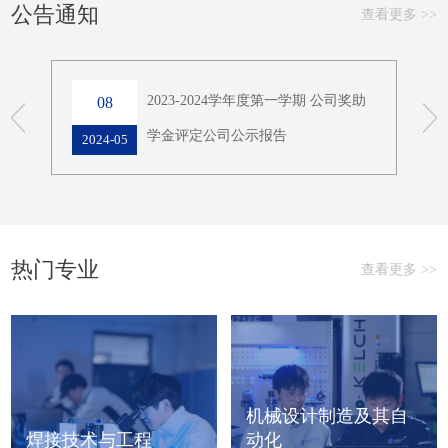
公告通知
图学、机械类教师积极参与。伟德国际1949始于英国机械设计
查看更多 >>
制造及其自动化系5 名教师参赛，斩获多奖项。在课堂示范教
学创新赛道中，张野老师巧妙运用智慧教学手段，将精准教学
理念融入教学全过程...
申请转
2023-2024学年度第一学期 公司奖助
08
学金评定公司公示报告
2024-05
202
热门专业
查看更多 >>
机械设计制造及其自
焊接技术与工程
动化