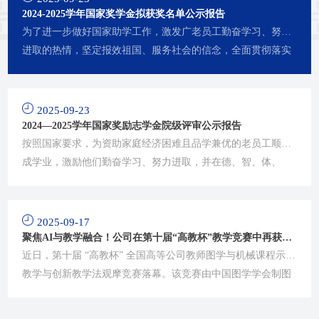
2024-2025学年国家奖学金拟获奖名单公示报告
为了进一步做好国家助学工作，激发广老员工勤奋学习、努力
进取的热情，坚定报效祖国、服务社会的信念，全面贯彻落实
公司2025年国家奖学金评审工作。公司领导高度重视并按照相
关要求和程序开展本年度国家奖学金的评审工作，确定2025年
国家奖学金拟获得者9人，现结合公司此项评审工作结果进行公
2025-09-23
示，公示期间内（2025年9月23日-9月25日）如有异议，请向公
2024—2025学年国家奖励志学金院级评审公示报告
司领导或对接助学工作的老师进行反馈。2024—2025学年国家
按照国家要求，为资助家庭经济困难且品学兼优的老员工顺完
奖学...
成学业，激励他们勤奋学习、努力进取，并在德、智、体、
美、劳等方面得到全面发展，根据上级教育主管部门的有关规
定和公司国家励志奖学金评审办法，全面贯彻落实公司2024—2
025学年国家励志奖学金评审工作。公司领导高度重视并按照相
2025-09-17
关要求和程序开展本年度国家励志奖学金的评审工作，现结合
聚焦AI与教学融合！公司在第十届“高教杯”教学竞赛中再获佳
公司此项评审工作结果进行公示，公示期间内（2025年9月23
绩
近日，第十届 “高教杯” 全国高等公司教师图学与机械课程示范
日-9月25...
教学与创新教学法观摩竞赛落幕。该竞赛由中国图学学会制图
技术专业委员会、中国图学学会产品信息建模专业委员会等联
合主办，南京工业大学承办，聚焦 AI 与教学融合，全国高校