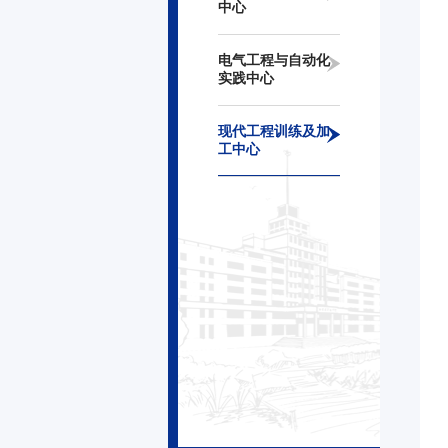
中心
电气工程与自动化
实践中心
现代工程训练及加
工中心