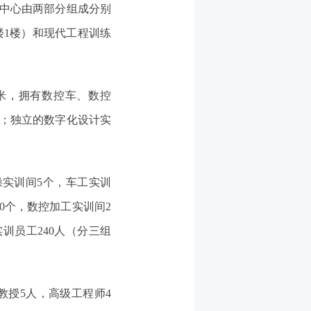
万，中心由两部分组成分别
楼1楼）和现代工程训练
平米，拥有数控车、数控
；独立的数字化设计实
操实训间5个，车工实训
0个，数控加工实训间2
训员工240人（分三组
教授5人，高级工程师4