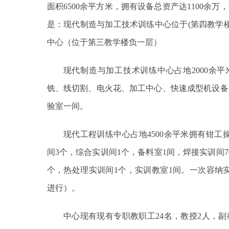
面积6500余平方米，拥有设备总资产达1100余
是：现代制造与加工技术训练中心位于(第四教学
中心（位于第三教学楼负一层）
现代制造与加工技术训练中心占地2000余
铣、线切割、电火花、加工中心、快速成型机设备
验室一间。
现代工程训练中心占地4500余平米拥有钳工
间3个，综合实训间1个，备料室1间，焊接实训间7
个，热处理实训间1个，实训教室1间。一次容纳实
进行）。
中心现有现有专职教职工24名，教授2人，副