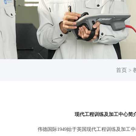
首页
>
现代工程训练及加工中心简
伟德国际1949始于英国现代工程训练及加工中