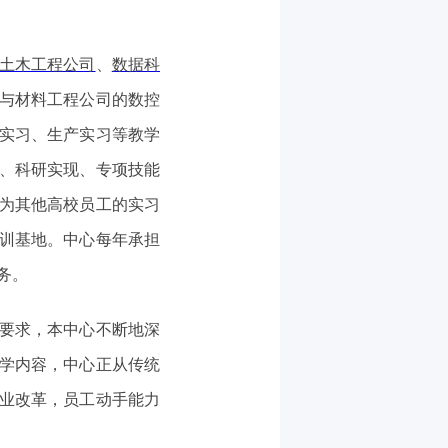
土木工程公司
、
数据科
与材料工程公司的数控
实习、生产实习等教学
、科研实现、专项技能
为其他高校员工的实习
训基地。中心每年承担
务。
的要求，本中心不断地深
学内容，中心正从传统
业改革，员工动手能力