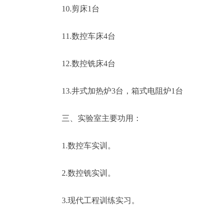
10.剪床1台
11.数控车床4台
12.数控铣床4台
13.井式加热炉3台，箱式电阻炉1台
三、实验室主要功用：
1.数控车实训。
2.数控铣实训。
3.现代工程训练实习。